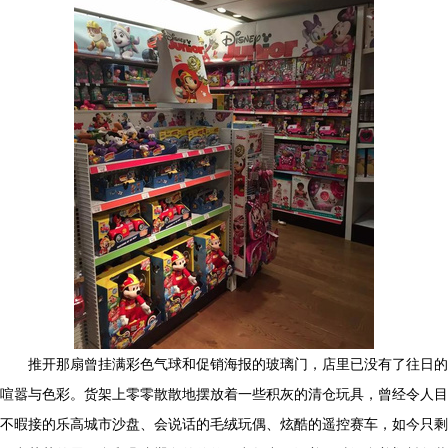
推开那扇曾挂满彩色气球和促销海报的玻璃门，店里已没有了往日的
喧嚣与色彩。货架上零零散散地摆放着一些积灰的清仓玩具，曾经令人目
不暇接的乐高城市沙盘、会说话的毛绒玩偶、炫酷的遥控赛车，如今只剩