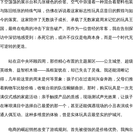
下空荡荡的展示台和几张褪色的价签。空气中弥漫着一种混合着塑料包装
与陈旧纸张的特殊气味，仿佛在诉说着这家标志性玩具店昔日的辉煌与如
今的落寞。这家陪伴了无数孩子成长、承载了无数家庭周末记忆的玩具王
国，最终在电商的冲击下宣告破产。而作为一位曾经的常客，我在告别探
访中深切地感受到：杀死它的，或许不仅仅是电商本身，而是一个时代无
可逆转的更迭。
站在店中央环顾四周，那些精心布置的主题展区——公主城堡、超级
英雄角、益智积木墙——虽框架犹在，却已失去了灵魂。我还能清晰记
得，几年前这里的周末是何等景象：孩子们在过道间兴奋奔跑，父母们推
着购物车比较价格，收银台前的队伍蜿蜒曲折。那时，购买玩具是一次充
满仪式感的家庭活动：亲手触摸产品的质感，现场测试声光效果，让孩子
在琳琅满目中选择自己最爱的那一个，甚至还能偶遇现场的小丑表演或卡
通人偶互动。这种多维度的体验，曾是实体玩具店最坚实的护城河。
电商的崛起悄然改变了游戏规则。首先被侵蚀的是价格优势。我掏出