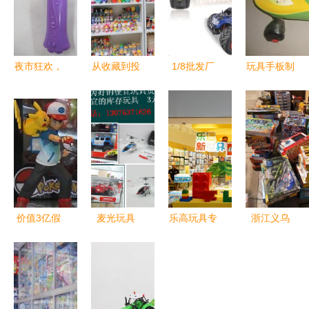
夜市狂欢，
从收藏到投
1/8批发厂
玩具手板制
清仓特惠！
机 “万物皆
家直销 中
作与批发全
大象音乐旋
可炒”时代
外玩具网商
攻略 价
转电动闪光
下的盲盒经
城全方位解
格、图片、
风车，点亮
济热潮
析
厂家直销与
童年欢乐时
销售策略
光
价值3亿假
麦光玩具
乐高玩具专
浙江义乌
手办工厂被
点亮童年梦
卖店经营之
积木批发新
查，揭开玩
想，引领玩
道 化繁为
选择，益智
具销售灰色
具销售新潮
简的销售良
玩具助力儿
产业链
流
策
童成长