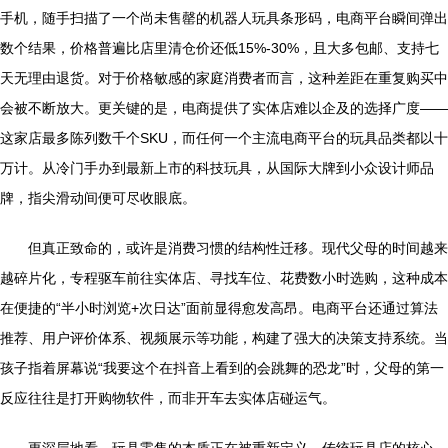
手机，随手扫描了一个尚未售罄的机器人玩具条形码，电商平台瞬间弹出
数个结果，价格普遍比店里清仓价还低15%-30%，且大多包邮、支持七
天无理由退货。对于价格敏感的家庭消费者而言，这种差距在重复购买中
会被不断放大。更关键的是，电商提供了实体店难以企及的选择广度——
这家店最多陈列数千个SKU，而任何一个主流电商平台的玩具品类都以十
万计。从冷门手办到最新上市的科技玩具，从国际大牌到小众设计师品
牌，指尖滑动间便可尽收眼底。
但真正致命的，或许是消费习惯的结构性迁移。现代父母的时间越来
越碎片化，专程驱车前往实体店、寻找车位、花费数小时选购，这种成本
在便捷的“半小时浏览+次日达”面前显得愈发高昂。电商平台还通过算法
推荐、用户评价体系、视频展示等功能，构建了强大的决策支持系统。当
孩子指着屏幕说“我要这个在抖音上看到的会跳舞的恐龙”时，父母的第一
反应往往是打开购物软件，而非开车去实体店碰运气。