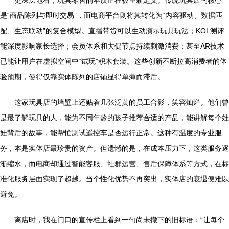
更深层地看，玩具零售的本质正在被重新定义。传统玩具店的核心
是“商品陈列与即时交易”，而电商平台则将其转化为“内容驱动、数据匹
配、生态联动”的复合模型。直播带货可以生动演示玩具玩法；KOL测评
能深度影响家长选择；会员体系和大促节点持续刺激消费；甚至AR技术
已能让用户在虚拟空间中“试玩”积木套装。这些创新不断拉高消费者的体
验预期，使得仅靠实体陈列的店铺显得单薄而滞后。
这家玩具店的墙壁上还贴着几张泛黄的员工合影，笑容灿烂。他们曾
是最了解玩具的人，能为不同年龄的孩子推荐合适的产品，能讲解每个娃
娃背后的故事，能帮忙测试遥控车是否运行正常。这种有温度的专业服
务，本是实体店最珍贵的资产。但遗憾的是，在成本压力下，这类服务逐
渐缩水，而电商却通过智能客服、社群运营、售后保障体系等方式，在标
准化服务层面实现了超越。当个性化优势不再突出，实体店的衰退便难以
避免。
离店时，我在门口的宣传栏上看到一句尚未撤下的旧标语：“让每个