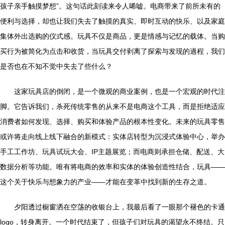
孩子亲手触摸梦想”。这句话此刻读来令人唏嘘。电商带来了前所未有的
便利与选择，却也让我们失去了触摸的真实、即时互动的快乐、以及家庭
集体外出选购的仪式感。玩具不仅是商品，更是情感与记忆的载体。当购
买行为被简化为点击和收货，当玩具交付剥离了探索与发现的過程，我们
是否也在不知不觉中失去了些什么？
这家玩具店的倒闭，是一个微观的商业案例，也是一个宏观的时代注
脚。它告诉我们，杀死传统零售的从来不是电商这个工具，而是拒绝适应
消费者如何发现、选择、购买和体验产品的根本性变化。未来的玩具零售
或许将走向线上线下融合的新模式：实体店转型为沉浸式体验中心，举办
手工工作坊、玩具试玩大会、IP主题展览；而电商则承担仓储、配送、大
数据分析等功能。唯有将电商的效率和实体的体验创造性结合，玩具——
这个关于快乐与想象力的产业——才能在变革中找到新的生存之道。
夕阳透过橱窗洒在空荡的收银台上，我最后看了一眼那个褪色的卡通
logo，转身离开。一个时代结束了，但孩子们对玩具的渴望永不终结。只