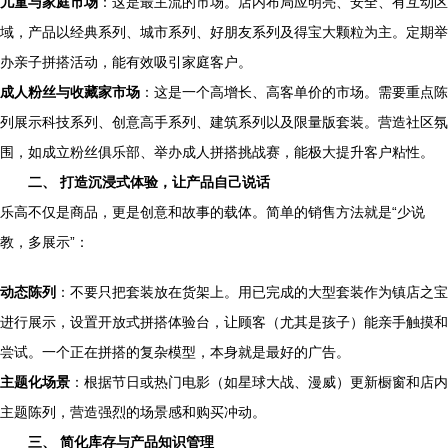
儿童与家庭市场
：这是最主流的市场。店内布局应明亮、安全、有互动区
域，产品以经典系列、城市系列、好朋友系列及得宝大颗粒为主。定期举
办亲子拼搭活动，能有效吸引家庭客户。
成人粉丝与收藏家市场
：这是一个高增长、高客单价的市场。需要重点陈
列展示科技系列、创意高手系列、建筑系列以及限量版套装。营造社区氛
围，如成立粉丝俱乐部、举办成人拼搭挑战赛，能极大提升客户粘性。
二、 打造沉浸式体验，让产品自己说话
乐高不仅是商品，更是创意和故事的载体。简单的销售方法就是“少说
教，多展示”：
动态陈列
：不要只把套装放在货架上。用已完成的大型套装作为镇店之宝
进行展示，设置开放式拼搭体验台，让顾客（尤其是孩子）能亲手触摸和
尝试。一个正在拼搭的复杂模型，本身就是最好的广告。
主题化场景
：根据节日或热门电影（如星球大战、漫威）更新橱窗和店内
主题陈列，营造强烈的场景感和购买冲动。
三、 简化库存与产品知识管理