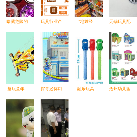
暗藏危险的
玩具行业产
“地摊经
无锡玩具配
「趣味玩
业链的销售
济”最火的
件直销特卖
具」 2小时
棋局 数字
几种小摊
打造玩具销
热销300多
化营销与全
玩具销售日
售新亮点
个，谁在埋
渠道布局
入两千的秘
单？
密
趣玩童年 ·
探寻迷你厨
融乐玩具
沧州幼儿园
义乌市富昌
房芭比批发
2012新品
玩具热潮
风筝厂益智
价格 厂家
新奇特米奇
活动区角娃
玩具推荐 |
直销与外玩
泡泡棒，点
娃家促销引
带娃必入清
具商城渠道
亮童心创意
爆玩具销售
单
解析
之选
新高度