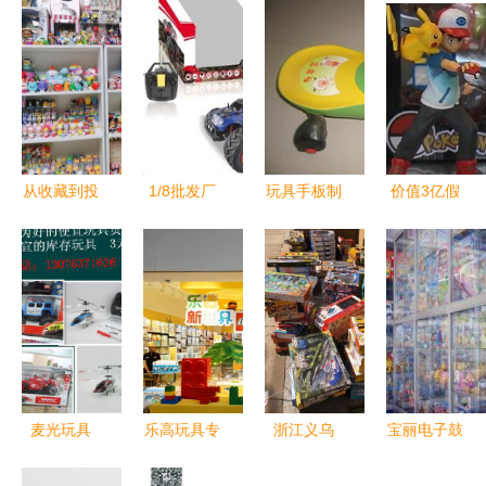
从收藏到投
1/8批发厂
玩具手板制
价值3亿假
机 “万物皆
家直销 中
作与批发全
手办工厂被
可炒”时代
外玩具网商
攻略 价
查，揭开玩
下的盲盒经
城全方位解
格、图片、
具销售灰色
济热潮
析
厂家直销与
产业链
销售策略
麦光玩具
乐高玩具专
浙江义乌
宝丽电子鼓
点亮童年梦
卖店经营之
积木批发新
手拍鼓婴儿