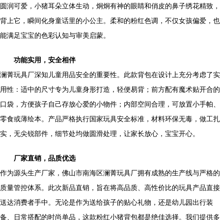
圆润可爱，小猪耳朵立体生动，炯炯有神的眼睛和俏皮的鼻子绣花精致，
背上它，瞬间化身童话里的小公主。柔和的粉红色调，不仅女孩偏爱，也
能满足宝宝的色彩认知与审美启蒙。
功能实用，安全相伴
澜菁玩具厂深知儿童用品安全的重要性。此款背包在设计上充分考虑了实
用性：适中的尺寸专为儿童身形打造，轻便易背；前方配有魔术贴开合的
口袋，方便孩子自己存放心爱的小物件；内部空间合理，可放置小手帕、
零食或薄绘本。产品严格执行国家玩具安全标准，材料环保无毒，做工扎
实，无尖锐部件，细节处均做圆滑处理，让家长放心，宝宝开心。
厂家直销，品质优选
作为源头生产厂家，佛山市南海区澜菁玩具厂拥有成熟的生产线与严格的
质量管控体系。此次新品直销，旨在将高品质、高性价比的玩具产品直接
送达消费者手中。无论是作为送给孩子的贴心礼物，还是幼儿园出行装
备、日常搭配的时尚单品，这款粉红小猪背包都是绝佳选择。我们提供多