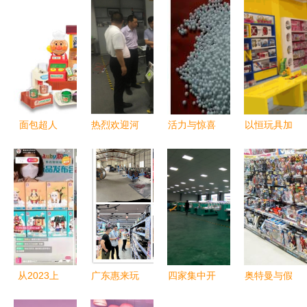
面包超人
热烈欢迎河
活力与惊喜
以恒玩具加
Pinocchio
南省邓州市
的源泉 泡
盟 玩具销
面包工坊
家乡领导莅
沫粒子填充
售的新蓝海
童心与美味
临善安公司
玩具热卖促
机遇
共舞的生日
参观指导工
绑点燃童心
礼选
作
从2023上
广东惠来玩
四家集中开
奥特曼与假
海玩具展看
具销售市场
业！汉滨提
面骑士的跨