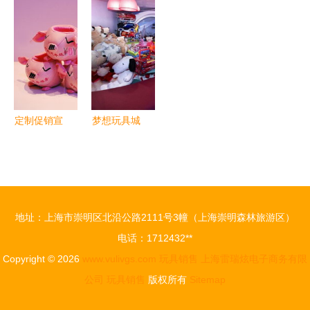
玩具销售新
现状与发展
前三个月超
界联动 东
趋势 创新
策略分析
额完成年度
映的玩具营
与情感经济
新社区工厂
销新高度
并行
建设任务，
玩具销售迎
利好
定制促销宣
梦想玩具城
传品，选悠
孩子们的童
悠玩具助力
年梦想工厂
重庆市场推
广
地址：上海市崇明区北沿公路2111号3幢（上海崇明森林旅游区）
电话：1712432**
Copyright © 2026
www.vulivgs.com
玩具销售
上海雷瑞炫电子商务有限
公司
玩具销售
版权所有
Sitemap