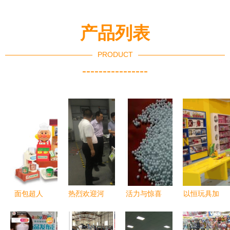
产品列表
PRODUCT
----------------
面包超人
热烈欢迎河
活力与惊喜
以恒玩具加
Pinocchio
南省邓州市
的源泉 泡
盟 玩具销
面包工坊
家乡领导莅
沫粒子填充
售的新蓝海