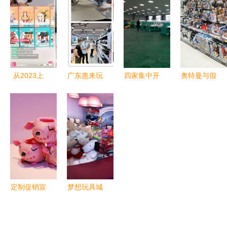
童心与美味
临善安公司
玩具热卖促
机遇
共舞的生日
参观指导工
绑点燃童心
礼选
作
从2023上
广东惠来玩
四家集中开
奥特曼与假
海玩具展看
具销售市场
业！汉滨提
面骑士的跨
玩具销售新
现状与发展
前三个月超
界联动 东
趋势 创新
策略分析
额完成年度
映的玩具营
与情感经济
新社区工厂
销新高度
并行
建设任务，
玩具销售迎
利好
定制促销宣
梦想玩具城
传品，选悠
孩子们的童
悠玩具助力
年梦想工厂