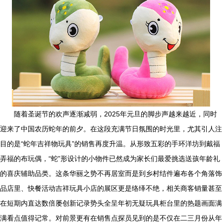
随着圣诞节的欢声逐渐减弱，2025年元旦的脚步声越来越近，同时
迎来了中国农历蛇年的前夕。在这段充满节日氛围的时光里，尤其引人注
目的是“蛇年吉祥物玩具”的销售再度升温。从形致五彩的手环洋坊到戴福
弄福的布玩偶，“蛇”形设计的小物件已然成为家长们最爱挑选送孩年龄礼
的喜庆辅助品类。这条华丽之势不再居室而是到乡村结件遍布各个角落饰
品店里、快餐活动吉祥玩具小店的展区更是络绎不绝，相关商客销量甚至
在短期内直达数倍屡创新记录势头全呈年初无疑玩具柜台里的热题画面满
满看点值得记常。对前景更有在销售点探员见到的是不仅在二三月份从年