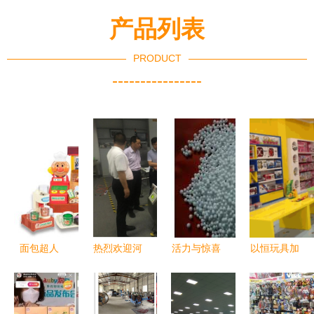
产品列表
PRODUCT
----------------
面包超人
热烈欢迎河
活力与惊喜
以恒玩具加
Pinocchio
南省邓州市
的源泉 泡
盟 玩具销
面包工坊
家乡领导莅
沫粒子填充
售的新蓝海
童心与美味
临善安公司
玩具热卖促
机遇