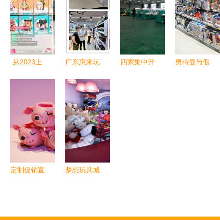
共舞的生日
参观指导工
绑点燃童心
礼选
作
从2023上
广东惠来玩
四家集中开
奥特曼与假
海玩具展看
具销售市场
业！汉滨提
面骑士的跨
玩具销售新
现状与发展
前三个月超
界联动 东
趋势 创新
策略分析
额完成年度
映的玩具营
与情感经济
新社区工厂
销新高度
并行
建设任务，
玩具销售迎
利好
定制促销宣
梦想玩具城
传品，选悠
孩子们的童
悠玩具助力
年梦想工厂
重庆市场推